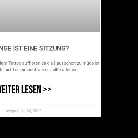
NGE IST EINE SITZUNG?
m Tattoo aufhören da die Haut schon zu müde ist
 nicht so einzieht wie es sollte oder die
EITER LESEN >>
szeptember 23, 2023