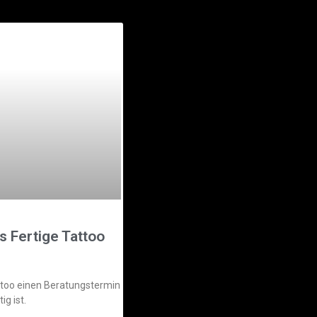
s Fertige Tattoo
ttoo einen Beratungstermin
g ist.