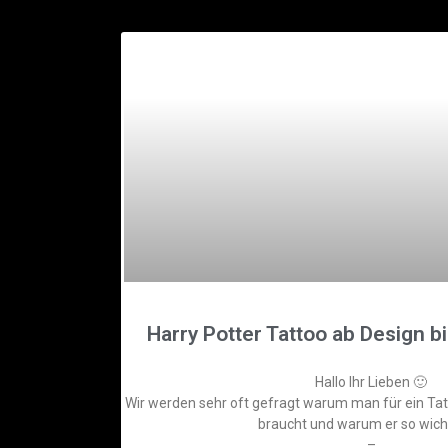
Harry Potter Tattoo ab Design bi
Hallo Ihr Lieben 🙂
Wir werden sehr oft gefragt warum man für ein Ta
braucht und warum er so wichti
–