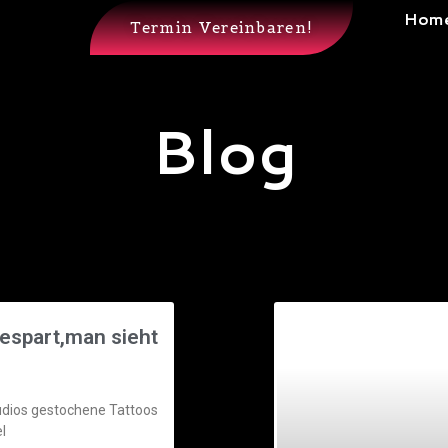
Hom
Termin Vereinbaren!
Blog
espart,man sieht
udios gestochene Tattoos
l